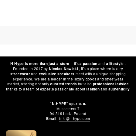
—it's
and
.
N-Hype is more than just a store
a passion
a lifestyle
Founded in 2017 by
, it's a place where luxury
Nicolas Nowicki
and
meet with a unique shopping
streetwear
exclusive sneakers
experience. We are a leader in the luxury goods and streetwear
market, offering not only
but also
curated trends
professional advice
thanks to a team of
passionate about
and
experts
fashion
authenticity
.
"N-HYPE" sp. z o. o.
Musketeers 7
94-319 Lodz, Poland
:
info@n-hype.com
Email