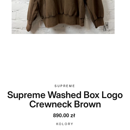
SUPREME
Supreme Washed Box Logo
Crewneck Brown
Regular
890.00 zł
price
KOLORY