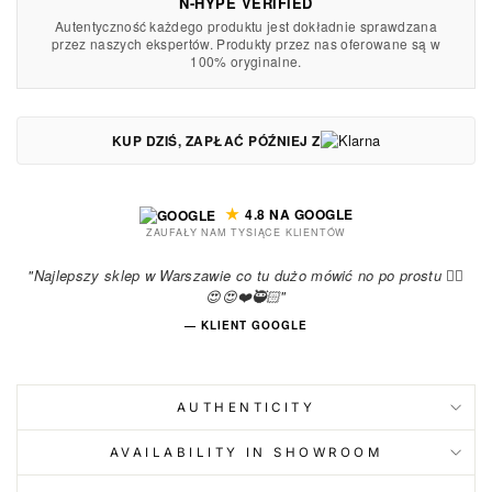
N-HYPE VERIFIED
Autentyczność każdego produktu jest dokładnie sprawdzana
przez naszych ekspertów. Produkty przez nas oferowane są w
100% oryginalne.
KUP DZIŚ, ZAPŁAĆ PÓŹNIEJ Z
★
4.8 NA GOOGLE
ZAUFAŁY NAM TYSIĄCE KLIENTÓW
"Najlepszy sklep w Warszawie co tu dużo mówić no po prostu 😮‍💨
😍😍❤️🥷🏻"
— KLIENT GOOGLE
AUTHENTICITY
AVAILABILITY IN SHOWROOM