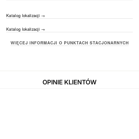
UMÓW SIĘ NA WIZYTĘ
Katalog lokalizacji →
Katalog lokalizacji →
WIĘCEJ INFORMACJI O PUNKTACH STACJONARNYCH
OPINIE KLIENTÓW
Buty oryginalne w dobrej cenie, szybka wysyłka. 5/5